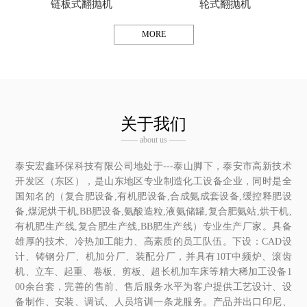
链板式翻抛机
轮式翻抛机
MORE
关于我们
—— about us ——
泰安宏鑫环保科技有限公司地处于---泰山脚下，泰安市高新技术
开发区（东区），是山东地区专业制造化工设备企业，同时是全
国知名的（复合肥设备,有机肥设备,合成氨成套设备,缓控释肥设
备,煤泥烘干机,BB肥设备,氨酸造粒,液氨储罐,复合肥氨站,烘干机,
有机肥生产线,复合肥生产线,BB肥生产线）专业生产厂家。具备
雄厚的技术、冷热加工能力、高素质的员工队伍。下设：CAD设
计、铸钢分厂、机加分厂、装配分厂，并具有10T中频炉、滚齿
机、立车、起重、卷板、剪板、超长机加车床等精大稀加工设备1
00余台套，完善的售前、售后服务水平为客户提供工艺设计、设
备制作、安装、调试、人员培训一条龙服务。产品并出口印尼、