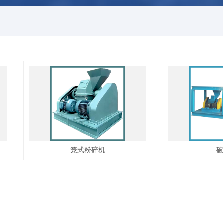
笼式粉碎机