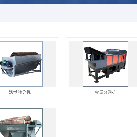
滚动筛分机
金属分选机