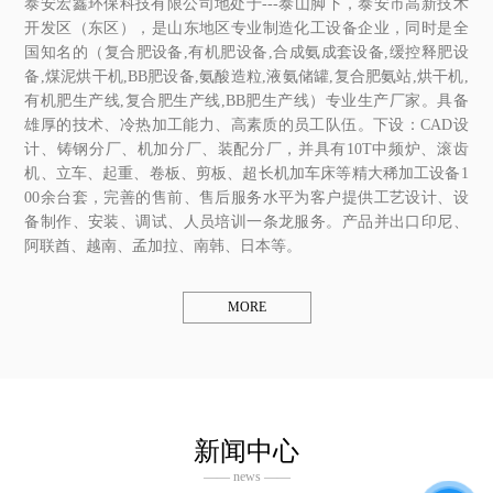
泰安宏鑫环保科技有限公司地处于---泰山脚下，泰安市高新技术
开发区（东区），是山东地区专业制造化工设备企业，同时是全
国知名的（复合肥设备,有机肥设备,合成氨成套设备,缓控释肥设
备,煤泥烘干机,BB肥设备,氨酸造粒,液氨储罐,复合肥氨站,烘干机,
有机肥生产线,复合肥生产线,BB肥生产线）专业生产厂家。具备
雄厚的技术、冷热加工能力、高素质的员工队伍。下设：CAD设
计、铸钢分厂、机加分厂、装配分厂，并具有10T中频炉、滚齿
机、立车、起重、卷板、剪板、超长机加车床等精大稀加工设备1
00余台套，完善的售前、售后服务水平为客户提供工艺设计、设
备制作、安装、调试、人员培训一条龙服务。产品并出口印尼、
阿联酋、越南、孟加拉、南韩、日本等。
MORE
新闻中心
—— news ——