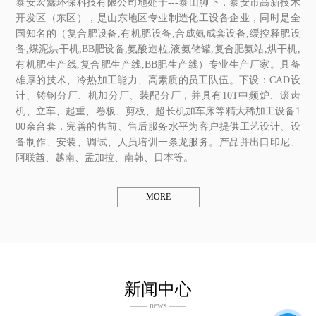
泰安宏鑫环保科技有限公司地处于---泰山脚下，泰安市高新技术
开发区（东区），是山东地区专业制造化工设备企业，同时是全
国知名的（复合肥设备,有机肥设备,合成氨成套设备,缓控释肥设
备,煤泥烘干机,BB肥设备,氨酸造粒,液氨储罐,复合肥氨站,烘干机,
有机肥生产线,复合肥生产线,BB肥生产线）专业生产厂家。具备
雄厚的技术、冷热加工能力、高素质的员工队伍。下设：CAD设
计、铸钢分厂、机加分厂、装配分厂，并具有10T中频炉、滚齿
机、立车、起重、卷板、剪板、超长机加车床等精大稀加工设备1
00余台套，完善的售前、售后服务水平为客户提供工艺设计、设
备制作、安装、调试、人员培训一条龙服务。产品并出口印尼、
阿联酋、越南、孟加拉、南韩、日本等。
MORE
新闻中心
—— news ——