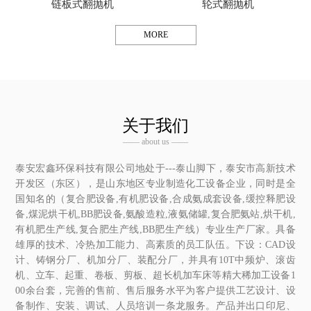
链板式翻抛机
轮式翻抛机
MORE
关于我们
—— about us ——
泰安宏鑫环保科技有限公司地处于---泰山脚下，泰安市高新技术
开发区（东区），是山东地区专业制造化工设备企业，同时是全
国知名的（复合肥设备,有机肥设备,合成氨成套设备,缓控释肥设
备,煤泥烘干机,BB肥设备,氨酸造粒,液氨储罐,复合肥氨站,烘干机,
有机肥生产线,复合肥生产线,BB肥生产线）专业生产厂家。具备
雄厚的技术、冷热加工能力、高素质的员工队伍。下设：CAD设
计、铸钢分厂、机加分厂、装配分厂，并具有10T中频炉、滚齿
机、立车、起重、卷板、剪板、超长机加车床等精大稀加工设备1
00余台套，完善的售前、售后服务水平为客户提供工艺设计、设
备制作、安装、调试、人员培训一条龙服务。产品并出口印尼、