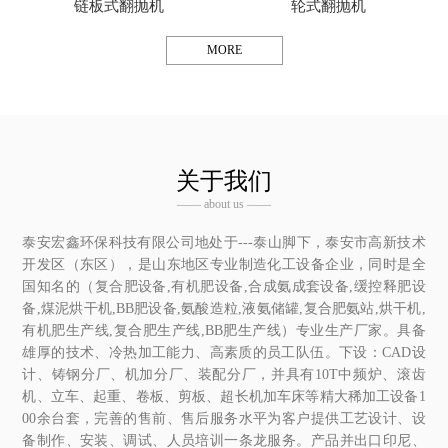
链板式翻抛机
轮式翻抛机
MORE
关于我们
—— about us ——
泰安宏鑫环保科技有限公司地处于---泰山脚下，泰安市高新技术
开发区（东区），是山东地区专业制造化工设备企业，同时是全
国知名的（复合肥设备,有机肥设备,合成氨成套设备,缓控释肥设
备,煤泥烘干机,BB肥设备,氨酸造粒,液氨储罐,复合肥氨站,烘干机,
有机肥生产线,复合肥生产线,BB肥生产线）专业生产厂家。具备
雄厚的技术、冷热加工能力、高素质的员工队伍。下设：CAD设
计、铸钢分厂、机加分厂、装配分厂，并具有10T中频炉、滚齿
机、立车、起重、卷板、剪板、超长机加车床等精大稀加工设备1
00余台套，完善的售前、售后服务水平为客户提供工艺设计、设
备制作、安装、调试、人员培训一条龙服务。产品并出口印尼、