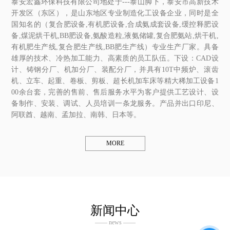
泰安宏鑫环保科技有限公司地处于---泰山脚下，泰安市高新技术
开发区（东区），是山东地区专业制造化工设备企业，同时是全
国知名的（复合肥设备,有机肥设备,合成氨成套设备,缓控释肥设
备,煤泥烘干机,BB肥设备,氨酸造粒,液氨储罐,复合肥氨站,烘干机,
有机肥生产线,复合肥生产线,BB肥生产线）专业生产厂家。具备
雄厚的技术、冷热加工能力、高素质的员工队伍。下设：CAD设
计、铸钢分厂、机加分厂、装配分厂，并具有10T中频炉、滚齿
机、立车、起重、卷板、剪板、超长机加车床等精大稀加工设备1
00余台套，完善的售前、售后服务水平为客户提供工艺设计、设
备制作、安装、调试、人员培训一条龙服务。产品并出口印尼、
阿联酋、越南、孟加拉、南韩、日本等。
MORE
新闻中心
—— news ——