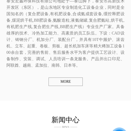
泰安宏鑫环保科技有限公司地处于---泰山脚下，泰安市高新技术
开发区（东区），是山东地区专业制造化工设备企业，同时是全
国知名的（复合肥设备,有机肥设备,合成氨成套设备,缓控释肥设
备,煤泥烘干机,BB肥设备,氨酸造粒,液氨储罐,复合肥氨站,烘干机,
有机肥生产线,复合肥生产线,BB肥生产线）专业生产厂家。具备
雄厚的技术、冷热加工能力、高素质的员工队伍。下设：CAD设
计、铸钢分厂、机加分厂、装配分厂，并具有10T中频炉、滚齿
机、立车、起重、卷板、剪板、超长机加车床等精大稀加工设备1
00余台套，完善的售前、售后服务水平为客户提供工艺设计、设
备制作、安装、调试、人员培训一条龙服务。产品并出口印尼、
阿联酋、越南、孟加拉、南韩、日本等。
MORE
新闻中心
—— news ——